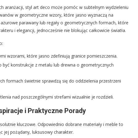
h aranżacji, styl art deco może pomóc w subtelnym wydzieleniu
ywanów w geometryczne wzory, które jasno wyznaczą na
 ażurowe parawany lub regały o geometrycznych formach, które
akteru i elegancji, jednocześnie nie blokując całkowicie światła.
o:
mi wzorami, które jasno zdefiniują granice pomieszczenia.
 być konstrukcje z metalu lub drewna o geometrycznych
h formach świetnie sprawdzą się do oddzielenia przestrzeni
nia nad poszczególnymi strefami wizualnie je rozdzieli.
spiracje i Praktyczne Porady
bsolutnie kluczowe. Odpowiednio dobrane materiały i meble to
c jej pożądany, luksusowy charakter.