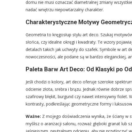
domu nie musi oznaczać diametralnej zmiany wszystkie
nadać wnętrzu niepowtarzalny charakter.
Charakterystyczne Motywy Geometrycz
Geometria to kręgosłup stylu art deco. Szukaj motywów 
słońca, czy idealne okręgi i kwadraty. Te wzory pojawi
detalach takich jak uchwyty do szafek. Symbole w art 
nowoczesności, ale podane są w bardzo eleganckiej, ar
Paleta Barw Art Deco: Od Klasyki po O
Jeśli chodzi o kolory, art deco oferuje szerokie spektru
odcienie złota, srebra i brązu. Jednak równie dobrze s
szafirowy błękit, burgund czy nawet intensywny fiolet. 
kontrasty, podkreślając geometryczne formy i luksusow
Ważne:
Z mojego doświadczenia wynika, że ściany w sty
myślisz o aranżacji salonu, rozważ głęboki granat lub 
jaśniejszym, neutralnym odcieniu, aby nie przytłoczyć w