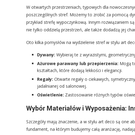
W otwartych przestrzeniach, typowych dla nowoczesnyc
poszczególnych stref. Możemy to zrobić za pomocą d
przykład strefę wypoczynkową. Innym rozwiązaniem są
nie tylko oddzielą przestrzeń, ale także dodadzą jej char
Oto kilka pomysłów na wydzielenie stref w stylu art dec
Dywany:
Wybieraj te z wyrazistymi, geometryczny
Ażurowe parawany lub przepierzenia:
Mogą to
kształtach, które dodają lekkości i elegancji.
Regały:
Otwarte regały o ciekawych, symetrycznyc
jadalnianej od salonowej.
Oświetlenie:
Zastosowanie różnych typów oświetle
Wybór Materiałów i Wyposażenia: In
Szczegóły mają znaczenie, a w stylu art deco są one a
fundament, na którym budujemy całą aranżację, nadają