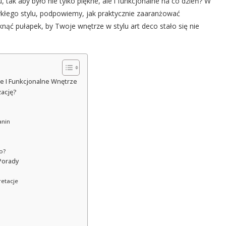
ak aby było nie tylko piękne, ale i funkcjonalne na co dzień? W
kłego stylu, podpowiemy, jak praktycznie zaaranżować
iknąć pułapek, by Twoje wnętrze w stylu art deco stało się nie
we I Funkcjonalne Wnętrze
żację?
anin
co?
 Porady
retacje