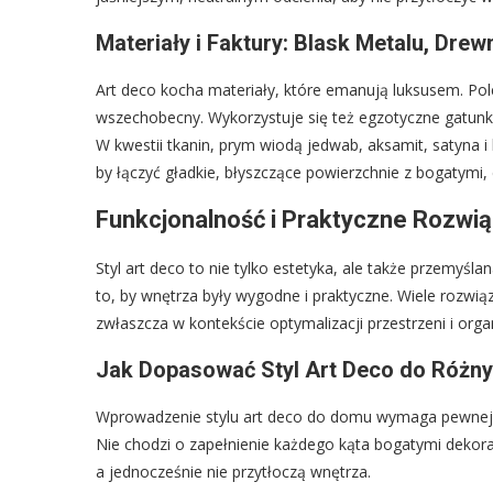
Materiały i Faktury: Blask Metalu, Dre
Art deco kocha materiały, które emanują luksusem. Pol
wszechobecny. Wykorzystuje się też egzotyczne gatun
W kwestii tkanin, prym wiodą jedwab, aksamit, satyna i 
by łączyć gładkie, błyszczące powierzchnie z bogatymi,
Funkcjonalność i Praktyczne Rozwią
Styl art deco to nie tylko estetyka, ale także przemyśla
to, by wnętrza były wygodne i praktyczne. Wiele rozwią
zwłaszcza w kontekście optymalizacji przestrzeni i organ
Jak Dopasować Styl Art Deco do Różn
Wprowadzenie stylu art deco do domu wymaga pewnej s
Nie chodzi o zapełnienie każdego kąta bogatymi dekora
a jednocześnie nie przytłoczą wnętrza.