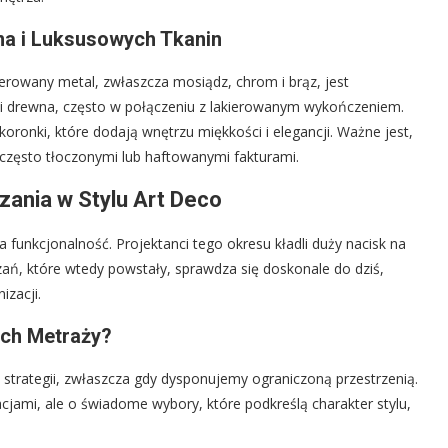
wna i Luksusowych Tkanin
erowany metal, zwłaszcza mosiądz, chrom i brąz, jest
ki drewna, często w połączeniu z lakierowanym wykończeniem.
koronki, które dodają wnętrzu miękkości i elegancji. Ważne jest,
 często tłoczonymi lub haftowanymi fakturami.
zania w Stylu Art Deco
na funkcjonalność. Projektanci tego okresu kładli duży nacisk na
zań, które wtedy powstały, sprawdza się doskonale do dziś,
izacji.
ych Metraży?
trategii, zwłaszcza gdy dysponujemy ograniczoną przestrzenią.
cjami, ale o świadome wybory, które podkreślą charakter stylu,