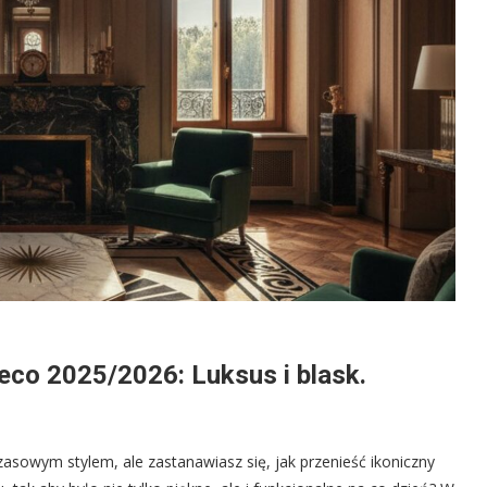
eco 2025/2026: Luksus i blask.
asowym stylem, ale zastanawiasz się, jak przenieść ikoniczny