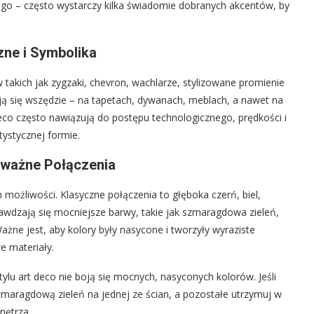
go – często wystarczy kilka świadomie dobranych akcentów, by
ne i Symbolika
takich jak zygzaki, chevron, wachlarze, stylizowane promienie
ają się wszędzie – na tapetach, dywanach, meblach, a nawet na
deco często nawiązują do postępu technologicznego, prędkości i
tystycznej formie.
dważne Połączenia
m możliwości. Klasyczne połączenia to głęboka czerń, biel,
prawdzają się mocniejsze barwy, takie jak szmaragdowa zieleń,
Ważne jest, aby kolory były nasycone i tworzyły wyraziste
e materiały.
lu art deco nie boją się mocnych, nasyconych kolorów. Jeśli
szmaragdową zieleń na jednej ze ścian, a pozostałe utrzymuj w
nętrza.