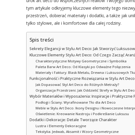
urok art deco do współczesnych realiów Twojego domu, t
tym artykule odkryjemy kluczowe elementy tego niezwy
przestrzeń, dobierać materiały i dodatki, a także jak un
tylko stylowe, ale i komfortowe dla całej rodziny.
Spis treści
Sekrety Elegancji w Stylu Art Deco: Jak Stworzyć Luksuso
Kluczowe Elementy Stylu Art Deco: Od Czego Zacząć Aran
Charakterystyczne Motywy Geometryczne i Symbolika
Paleta Barw Art Deco: Od Klasyki po Odważne Połączenia
Materiały i Faktury: Blask Metalu, Drewna i Luksusowych Tk
Funkcjonalność i Praktyczne Rozwiązania w Stylu Art Deco
Jak Dopasować Styl Art Deco do Różnych Metraży?
Organizacja Przestrzeni: Jak Oddzielić Strefy w Stylu Art De
Wybór Materiałów i Wyposażenia: Inspiracje i Praktyczne
Podłogi i Ściany: Wyrafinowane Tło dla Art Deco
Meble w Stylu Art Deco: Ikony Designu i Nowoczesne Interp
Oświetlenie: Kreowanie Nastroju i Podkreślanie Luksusu
Dodatki i Dekoracje: Detale Tworzące Charakter
Lustra i Elementy Dekoracyjne
Tekstylia: Jedwab, Aksamit i Wzory Geometryczne