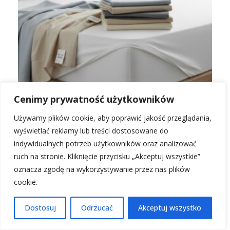
Cenimy prywatność użytkowników
Używamy plików cookie, aby poprawić jakość przeglądania,
Komfort zaczyna się od spodu: Jak materiał
wyświetlać reklamy lub treści dostosowane do
prześcieradła wpływa na Twój sen?
indywidualnych potrzeb użytkowników oraz analizować
ruch na stronie. Kliknięcie przycisku „Akceptuj wszystkie”
Efekt wellbeing w biurze. Jak nowoczesne meble
oznacza zgodę na wykorzystywanie przez nas plików
redukują absencję pracowników?
cookie.
Dostosuj
Odrzucać
Akceptuj wszystko