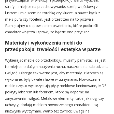
przytłaczająca. W większym przedpokoju warto wydzielić
strefy – miejsce na przechowywanie, strefę wejściową z
lustrem i miejscem na torebkę czy klucze, a nawet kącik z
małą pufą czy fotelem, jeśli przestrzeń na to pozwala.
Pamiętajmy o odpowiednim oświetleniu, które podkreśli
charakter wnętrza i sprawi, że będzie ono przytulne.
Materiały i wykończenia mebli do
przedpokoju: trwałość i estetyka w parze
Wybierając meble do przedpokoju, musimy pamiętać, że jest
to miejsce o dużym natężeniu ruchu, narażone na zabrudzenia
i wilgoć. Dlatego tak ważne jest, aby materiały, z których są
wykonane, były trwałe i łatwe w utrzymaniu. Nowoczesne
meble często wykorzystują płyty meblowe laminowane, MDF
pokryty lakierem lub fornirem, które są odporne na
zarysowania i wilgoć. Metalowe elementy, takie jak nogi czy
uchwyty, dodają meblom nowoczesnego charakteru i są
niezwykle wytrzymałe. Warto też zwrócić uwagę na