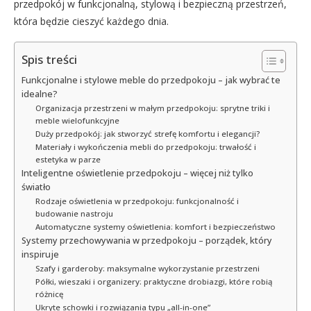
przedpokój w funkcjonalną, stylową i bezpieczną przestrzeń,
która będzie cieszyć każdego dnia.
Spis treści
Funkcjonalne i stylowe meble do przedpokoju – jak wybrać te
idealne?
Organizacja przestrzeni w małym przedpokoju: sprytne triki i
meble wielofunkcyjne
Duży przedpokój: jak stworzyć strefę komfortu i elegancji?
Materiały i wykończenia mebli do przedpokoju: trwałość i
estetyka w parze
Inteligentne oświetlenie przedpokoju – więcej niż tylko
światło
Rodzaje oświetlenia w przedpokoju: funkcjonalność i
budowanie nastroju
Automatyczne systemy oświetlenia: komfort i bezpieczeństwo
Systemy przechowywania w przedpokoju – porządek, który
inspiruje
Szafy i garderoby: maksymalne wykorzystanie przestrzeni
Półki, wieszaki i organizery: praktyczne drobiazgi, które robią
różnicę
Ukryte schowki i rozwiązania typu „all-in-one”